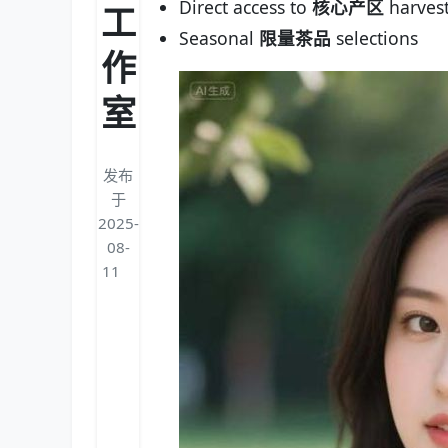
Direct access to
核心产区
harves
工
Seasonal
限量茶品
selections
作
室
发布
于
2025-
08-
11