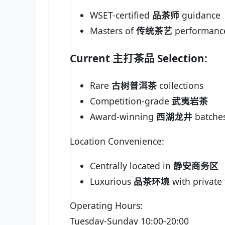
WSET-certified
品茶师
guidance
Masters of
传统茶艺
performanc
Current
主打茶品
Selection:
Rare
古树普洱茶
collections
Competition-grade
武夷岩茶
Award-winning
西湖龙井
batche
Location Convenience:
Centrally located in
静安商务区
Luxurious
品茶环境
with private
Operating Hours:
Tuesday-Sunday 10:00-20:00