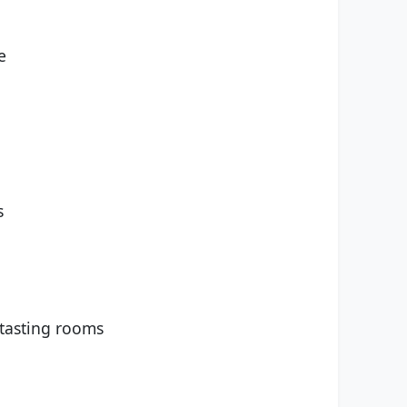
e
s
 tasting rooms