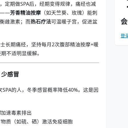
，定期做SPA后，经期变得规律，痛经也减
——
芳香精油按摩
（如天竺葵、玫瑰）能刺
会
衡雌激素；而
热石疗法
可温暖子宫，促进盆
登
女士长期痛经，坚持每月2次腹部精油按摩+暖
后经期不适明显缓解。
，少感冒
次SPA的人，冬季感冒概率降低40%。这是因
摩
加速毒素排出
矿物质（如硫、硒）激活免疫细胞