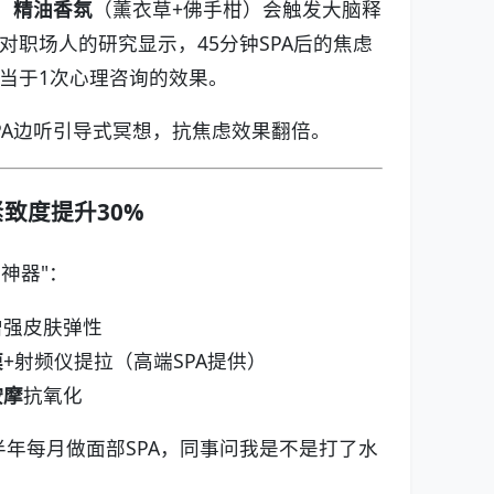
、
精油香氛
（薰衣草+佛手柑）会触发大脑释
对职场人的研究显示，45分钟SPA后的焦虑
当于1次心理咨询的效果。
PA边听引导式冥想，抗焦虑效果翻倍。
紧致度提升30%
衰神器"：
增强皮肤弹性
膜
+射频仪提拉（高端SPA提供）
按摩
抗氧化
半年每月做面部SPA，同事问我是不是打了水