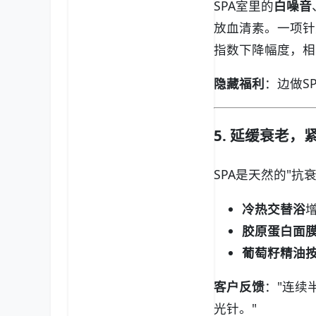
SPA室里的
白噪音
放血清素。一项针
指数下降幅度，相
隐藏福利
：边做S
5. 延缓衰老，
SPA是天然的"抗
冷热交替浴
胶原蛋白面
葡萄籽精油
客户反馈
："连续
光针。"