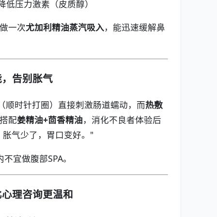
降低压力激素（皮质醇）
做一次
尤加利精油蒸汽吸入
，能迅速缓解鼻
能，告别胀气
（顺时针打圈）直接刺激肠道蠕动，而
热敷
搭配
姜精油+茴香精油
，消化不良者体验后
、胀气少了，胃口变好。"
内不宜做腹部SPA。
，比心理咨询更温和