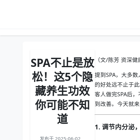
SPA不止是放
（文/陈芳 资深
松！这5个隐
提到SPA，大多
的好处远不止于此
藏养生功效
客人做完SPA后
你可能不知
到改善。今天就来
道
1. 调节内分
发布于 2025-06-02