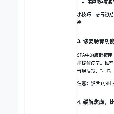
深呼吸+冥想
小技巧
：感冒初期
塞。
3. 修复肠胃功
SPA中的
腹部按摩
能缓解痉挛。推荐
普遍反馈："打嗝
注意
：饭后1小时
4. 缓解焦虑