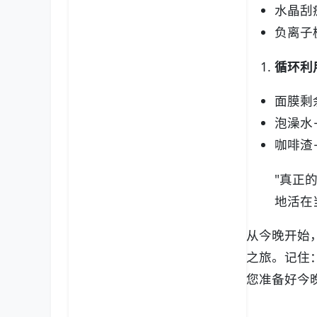
水晶刮
负离子
循环利
面膜剩
泡澡水
咖啡渣
"真正
地活在
从今晚开始
之旅。记住
您准备好今晚