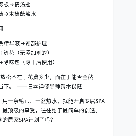
痧板→瓷汤匙
梳→木梳蘸盐水
用
余精华液→颈部护理
→浇花（无添加剂的）
→除味包（晾干后使用）
的放松不在于花费多少，而在于能否全然
当下。"——日本禅修导师铃木俊隆
，用一条毛巾、一盆热水，就能开启专属SPA
：最顶级的享受，往往始于最简单的创造。
的居家SPA计划了吗？