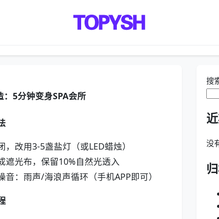
搜
：5分钟变身SPA会所
近
法
没
闭，改用3-5盏盐灯（或LED蜡烛）
成遮光布，保留10%自然光透入
归
噪音：雨声/海浪声循环（手机APP即可）
程