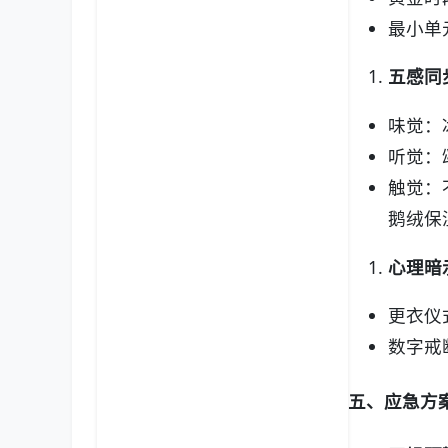
最小单
五感同
味觉：
听觉：
触觉：
鹅绒保
心理暗
更衣仪
数字戒
五、应急方