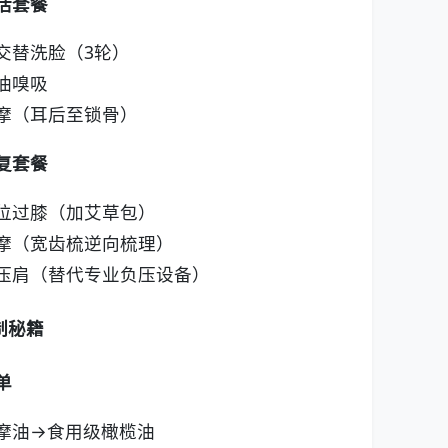
活套餐
交替洗脸（3轮）
油嗅吸
摩（耳后至锁骨）
复套餐
位过膝（加艾草包）
摩（宽齿梳逆向梳理）
压肩（替代专业负压设备）
制秘籍
单
摩油→食用级橄榄油