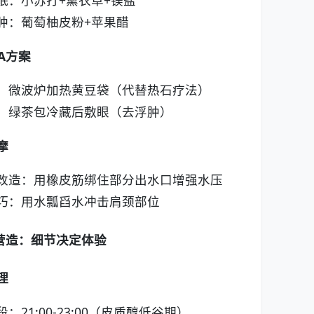
肿：葡萄柚皮粉+苹果醋
A方案
：微波炉加热黄豆袋（代替热石疗法）
：绿茶包冷藏后敷眼（去浮肿）
摩
改造：用橡皮筋绑住部分出水口增强水压
巧：用水瓢舀水冲击肩颈部位
营造：细节决定体验
理
：21:00-23:00（皮质醇低谷期）