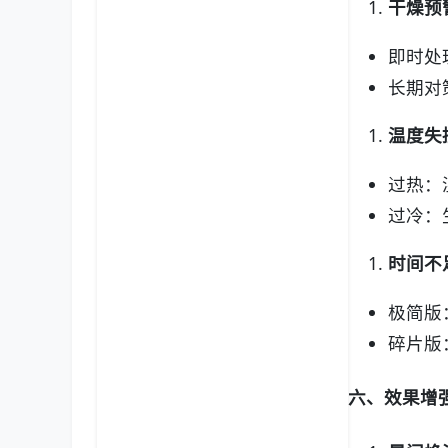
干燥预
即时处
长期对
温度失
过热：
过冷：
时间不
极简版
碎片版
六、效果增