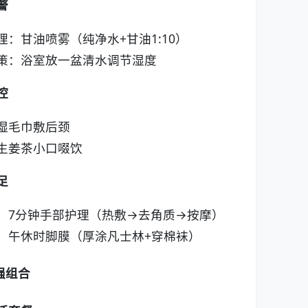
警
理：甘油喷雾（纯净水+甘油1:10）
策：浴室放一盆清水调节湿度
控
湿毛巾敷后颈
生姜茶小口啜饮
足
：7分钟手部护理（热敷→去角质→按摩）
：午休时脚膜（厚涂凡士林+穿棉袜）
强组合