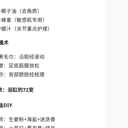
+椰子油（去角质）
+蜂蜜（敏感肌专用）
柠檬汁（关节重点护理）
通术
裹毛巾：沿胆经滚动
摩：足底筋膜放松
痧：背部膀胱经梳理
统：浴缸的72变
DIY
劳：生姜粉+海盐+迷迭香
眠：小苏打+薰衣草+镁盐