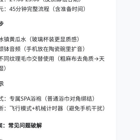
元：45分钟完整流程（含准备时间）
步
冰镇黄瓜水（玻璃杯装更显质感）
颂钵音频（手机放在陶瓷碗里扩音）
不同纹理毛巾交替使用（粗麻布去角质→天
湿）
示
式：专属SPA浴袍（普通浴巾对角绑结）
断：飞行模式+机械计时器（避免手机干扰）
案：常见问题破解