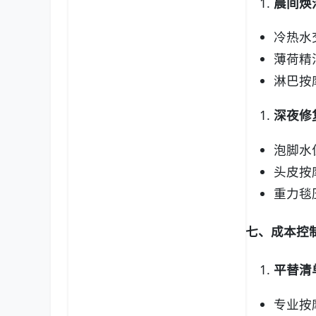
晨间焕
冷热水
薄荷精
淋巴按
深夜修
泡脚水
头皮按
重力毯
七、成本控
平替清
专业按