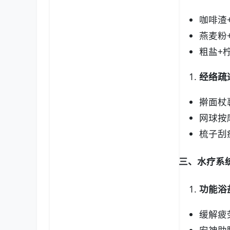
咖啡渣
燕麦粉
粗盐+
经络疏
擀面杖
网球按
梳子刮
三、水疗系
功能浴盐
缓解疲
安神助