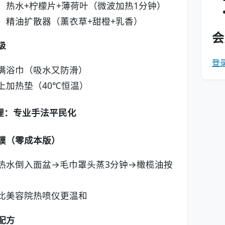
：热水+柠檬片+薄荷叶（微波加热1分钟）
：精油扩散器（薰衣草+甜橙+乳香）
会
级
登
满浴巾（吸水又防滑）
上加热垫（40℃恒温）
理：专业手法平民化
膜（零成本版）
热水倒入面盆→毛巾罩头蒸3分钟→橄榄油按
比美容院热喷仪更温和
配方