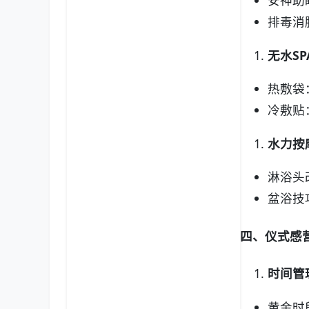
排毒消
无水SP
热敷袋
冷敷贴
水力按
淋浴头
盆浴技
四、仪式感
时间管
黄金时段