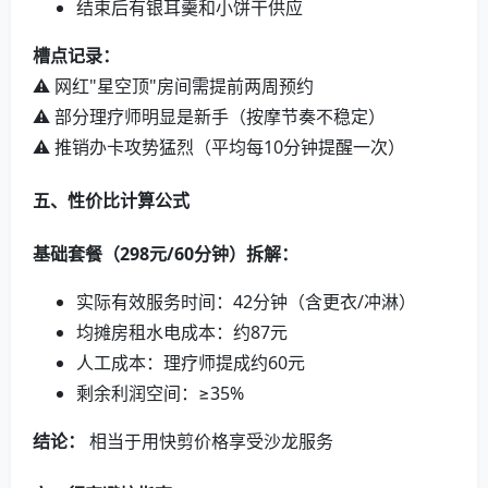
结束后有银耳羹和小饼干供应
槽点记录：
⚠️ 网红"星空顶"房间需提前两周预约
⚠️ 部分理疗师明显是新手（按摩节奏不稳定）
⚠️ 推销办卡攻势猛烈（平均每10分钟提醒一次）
五、性价比计算公式
基础套餐（298元/60分钟）拆解：
实际有效服务时间：42分钟（含更衣/冲淋）
均摊房租水电成本：约87元
人工成本：理疗师提成约60元
剩余利润空间：≥35%
结论：
相当于用快剪价格享受沙龙服务