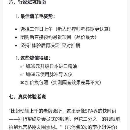
六、行家避坑指南
最佳薅羊毛姿势：
选择工作日上午（新人理疗师考核期更认真）
团购后直接预约最贵项目（差价最大）
坚持"体验后再决定"应对推销
这些钱值得加：
✅ 加39元升级日本进口精油
✅ 加68元使用脉冲导入仪
❌ 加价换包厢（实测隔音效果差异不大）
七、真实体验者说
"比起动辄上千的老牌会所，这里更像SPA界的快时尚
——别指望终身会员式的服务，但花三分之一的钱就能
拍到九宫格朋友圈素材。"（已消费3次的李小姐评价）