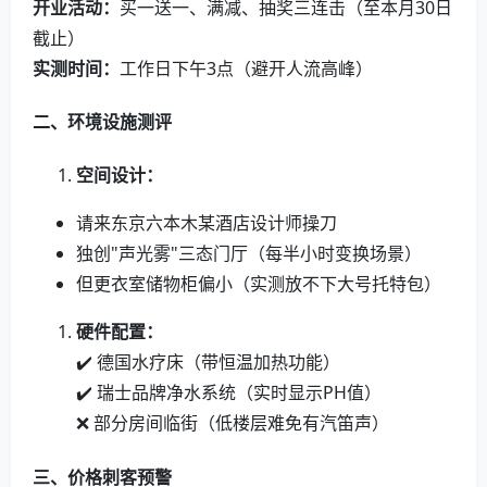
开业活动：
买一送一、满减、抽奖三连击（至本月30日
截止）
实测时间：
工作日下午3点（避开人流高峰）
二、环境设施测评
空间设计：
请来东京六本木某酒店设计师操刀
独创"声光雾"三态门厅（每半小时变换场景）
但更衣室储物柜偏小（实测放不下大号托特包）
硬件配置：
✔️ 德国水疗床（带恒温加热功能）
✔️ 瑞士品牌净水系统（实时显示PH值）
❌ 部分房间临街（低楼层难免有汽笛声）
三、价格刺客预警