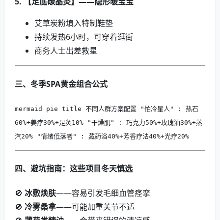
5. 【足底碳晶灸】——隐形暖宝宝
艾草炭粉填入特制鞋垫
持续发热6小时，可穿着逛街
商务人士出差救星
三、冬季SPA黄金组合公式
mermaid pie title 不同人群方案配置 "怕冷星人" : 热石
60%+姜疗30%+足灸10% "干燥肌" : 巧克力50%+玫瑰油30%+蒸
汽20% "情绪低落者" : 藏药浴40%+芳香疗法40%+光疗20%
四、避坑指南：这些项目冬天慎选
🚫
冰敷焕肤
——容易引发毛细血管痉挛
🚫
冷雾桑拿
——可能加重关节不适