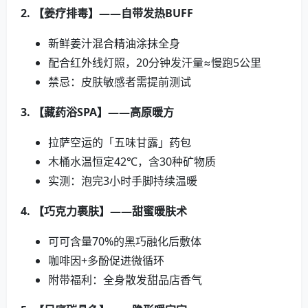
2. 【姜疗排毒】——自带发热BUFF
新鲜姜汁混合精油涂抹全身
配合红外线灯照，20分钟发汗量≈慢跑5公里
禁忌：皮肤敏感者需提前测试
3. 【藏药浴SPA】——高原暖方
拉萨空运的「五味甘露」药包
木桶水温恒定42℃，含30种矿物质
实测：泡完3小时手脚持续温暖
4. 【巧克力裹肤】——甜蜜暖肤术
可可含量70%的黑巧融化后敷体
咖啡因+多酚促进微循环
附带福利：全身散发甜品店香气