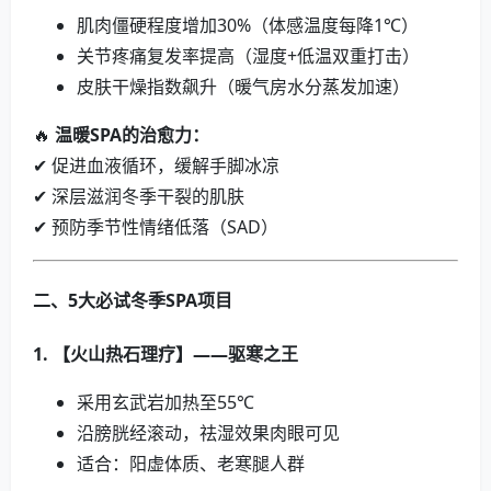
肌肉僵硬程度增加30%（体感温度每降1℃）
关节疼痛复发率提高（湿度+低温双重打击）
皮肤干燥指数飙升（暖气房水分蒸发加速）
🔥
温暖SPA的治愈力：
✔ 促进血液循环，缓解手脚冰凉
✔ 深层滋润冬季干裂的肌肤
✔ 预防季节性情绪低落（SAD）
二、5大必试冬季SPA项目
1. 【火山热石理疗】——驱寒之王
采用玄武岩加热至55℃
沿膀胱经滚动，祛湿效果肉眼可见
适合：阳虚体质、老寒腿人群