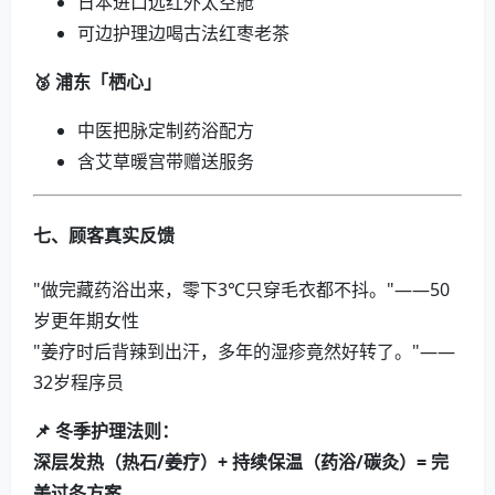
日本进口远红外太空舱
可边护理边喝古法红枣老茶
🥉 浦东「栖心」
中医把脉定制药浴配方
含艾草暖宫带赠送服务
七、顾客真实反馈
"做完藏药浴出来，零下3℃只穿毛衣都不抖。"——50
岁更年期女性
"姜疗时后背辣到出汗，多年的湿疹竟然好转了。"——
32岁程序员
📌 冬季护理法则：
深层发热（热石/姜疗）+ 持续保温（药浴/碳灸）= 完
美过冬方案