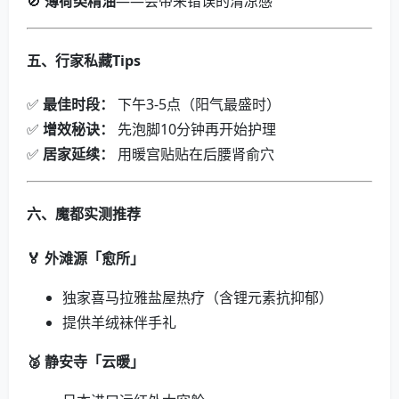
🚫
薄荷类精油
——会带来错误的清凉感
五、行家私藏Tips
✅
最佳时段：
下午3-5点（阳气最盛时）
✅
增效秘诀：
先泡脚10分钟再开始护理
✅
居家延续：
用暖宫贴贴在后腰肾俞穴
六、魔都实测推荐
🏅 外滩源「愈所」
独家喜马拉雅盐屋热疗（含锂元素抗抑郁）
提供羊绒袜伴手礼
🥈 静安寺「云暖」