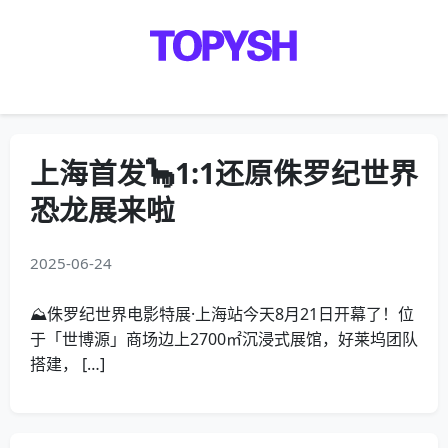
Menu
上海首发🦕1:1还原侏罗纪世界
恐龙展来啦
2025-06-24
⛰侏罗纪世界电影特展·上海站今天8月21日开幕了！位
于「世博源」商场边上2700㎡沉浸式展馆，好莱坞团队
搭建， […]