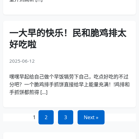
一大早的快乐！民和脆鸡排太
好吃啦
2025-06-12
嘿嘿早起给自己做个早饭犒劳下自己，吃点好吃的不过
分吧？一个脆鸡排手抓饼直接给早上能量充满！!鸡排和
手抓饼都煎得 […]
文
1
2
3
Next »
章